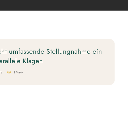
cht umfassende Stellungnahme ein
arallele Klagen
ts
1 View